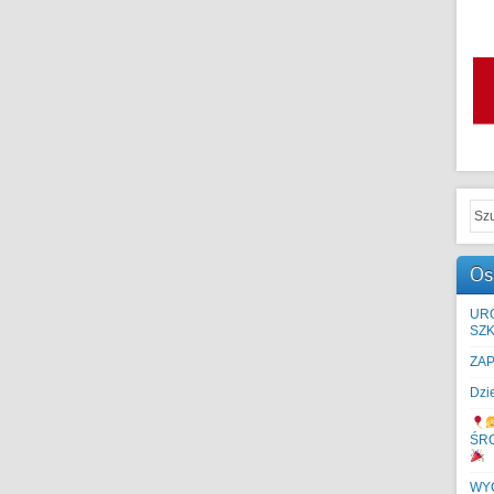
Os
UR
SZK
ZA
Dzi
ŚR
WYC