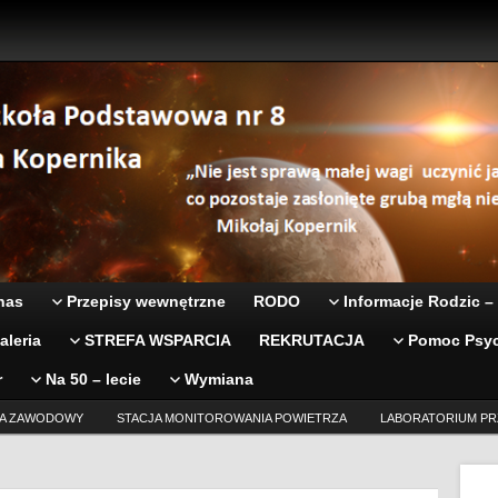
nas
Przepisy wewnętrzne
RODO
Informacje Rodzic –
aleria
STREFA WSPARCIA
REKRUTACJA
Pomoc Psyc
r
Na 50 – lecie
Wymiana
A ZAWODOWY
STACJA MONITOROWANIA POWIETRZA
LABORATORIUM PR