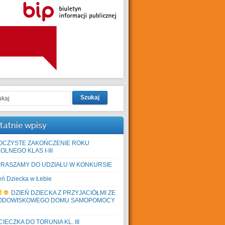
Szukaj
tatnie wpisy
OCZYSTE ZAKOŃCZENIE ROKU
OLNEGO KLAS I-III
PRASZAMY DO UDZIAŁU W KONKURSIE
eń Dziecka w Łebie
DZIEŃ DZIECKA Z PRZYJACIÓŁMI ZE
ODOWISKOWEGO DOMU SAMOPOMOCY
IECZKA DO TORUNIA KL. III