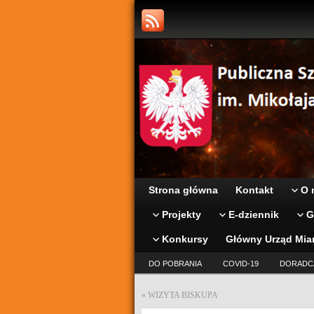
Strona główna
Kontakt
O 
Projekty
E-dziennik
G
Konkursy
Główny Urząd Mia
DO POBRANIA
COVID-19
DORADC
«
WIZYTA BISKUPA