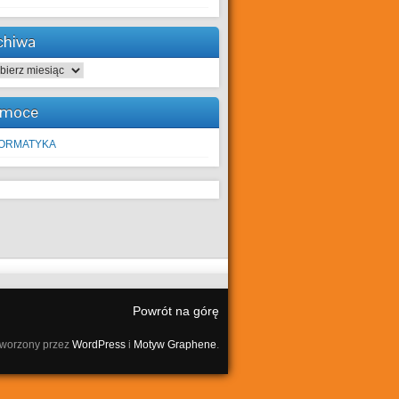
chiwa
hiwa
moce
FORMATYKA
Powrót na górę
tworzony przez
WordPress
i
Motyw Graphene
.