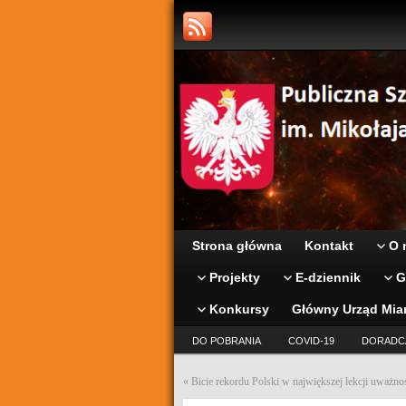
Strona główna
Kontakt
O 
Projekty
E-dziennik
G
Konkursy
Główny Urząd Mia
DO POBRANIA
COVID-19
DORADC
«
Bicie rekordu Polski w największej lekcji uważnoś