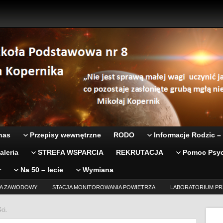
nas
Przepisy wewnętrzne
RODO
Informacje Rodzic –
aleria
STREFA WSPARCIA
REKRUTACJA
Pomoc Psyc
r
Na 50 – lecie
Wymiana
A ZAWODOWY
STACJA MONITOROWANIA POWIETRZA
LABORATORIUM PR
ci.