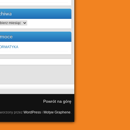
chiwa
hiwa
moce
FORMATYKA
Powrót na górę
tworzony przez
WordPress
i
Motyw Graphene
.