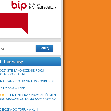
Szukaj
tatnie wpisy
OCZYSTE ZAKOŃCZENIE ROKU
OLNEGO KLAS I-III
PRASZAMY DO UDZIAŁU W KONKURSIE
eń Dziecka w Łebie
DZIEŃ DZIECKA Z PRZYJACIÓŁMI ZE
ODOWISKOWEGO DOMU SAMOPOMOCY
IECZKA DO TORUNIA KL. III