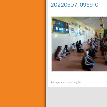
20220607_095910
Ten wpis nie zawiera tagów