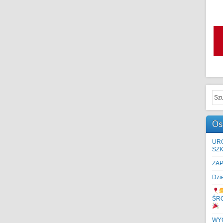
Os
UR
SZK
ZA
Dzi
ŚR
WYC