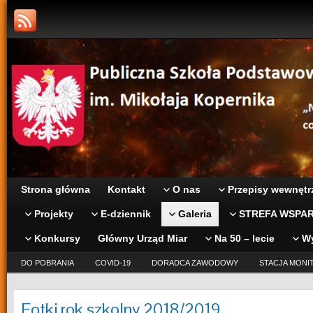
Strona główna
Kontakt
O nas
Przepisy wewnętr
Projekty
E-dziennik
Galeria
STREFA WSPAR
Konkursy
Główny Urząd Miar
Na 50 – lecie
W
DO POBRANIA
COVID-19
DORADCA ZAWODOWY
STACJA MONI
Fotki rok szkolny 2018/2019