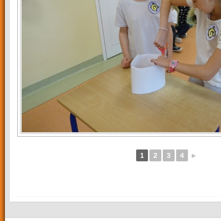
1
2
3
4
►