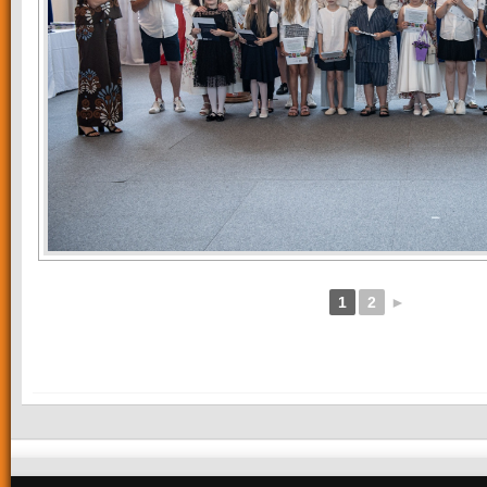
1
2
►