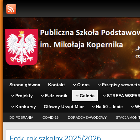
Strona główna
Kontakt
O nas
Przepisy wewnętr
Projekty
E-dziennik
Galeria
STREFA WSPAR
Konkursy
Główny Urząd Miar
Na 50 – lecie
W
DO POBRANIA
COVID-19
DORADCA ZAWODOWY
STACJA MONI
Fotki rok szkolny 2025/2026