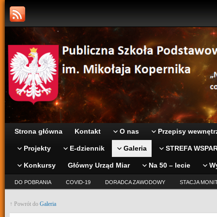
Strona główna
Kontakt
O nas
Przepisy wewnętr
Projekty
E-dziennik
Galeria
STREFA WSPAR
Konkursy
Główny Urząd Miar
Na 50 – lecie
W
DO POBRANIA
COVID-19
DORADCA ZAWODOWY
STACJA MONI
↑ Powrót do
Galeria