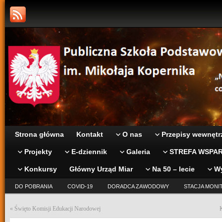
Strona główna
Kontakt
O nas
Przepisy wewnętr
Projekty
E-dziennik
Galeria
STREFA WSPAR
Konkursy
Główny Urząd Miar
Na 50 – lecie
W
DO POBRANIA
COVID-19
DORADCA ZAWODOWY
STACJA MONI
«
Święto Komisji Edukacji Narodowej