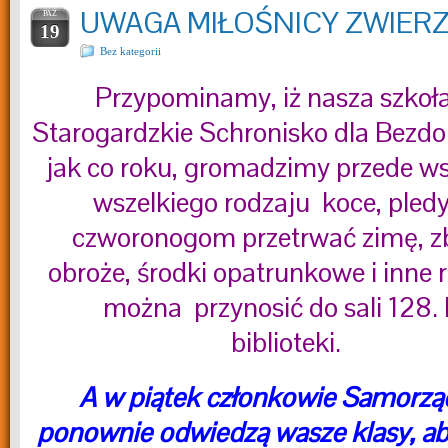
UWAGA MIŁOŚNICY ZWIER
PAŹ
19
Bez kategorii
Przypominamy, iż nasza szko
Starogardzkie Schronisko dla Bezdo
jak co roku, gromadzimy przede w
wszelkiego rodzaju koce, pled
czworonogom przetrwać zimę, z
obroże, środki opatrunkowe i inne 
można przynosić do sali 128. 
biblioteki.
A w piątek członkowie Samorz
ponownie odwiedzą wasze klasy, aby