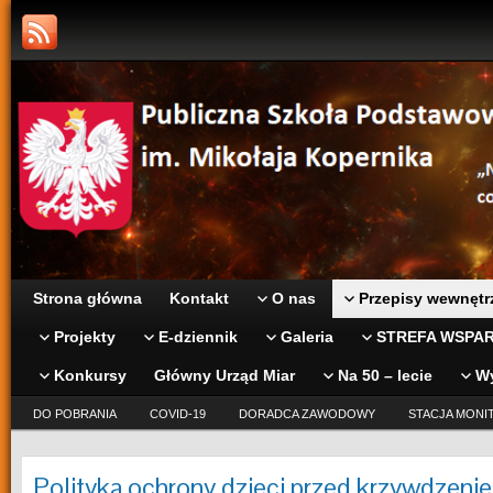
Strona główna
Kontakt
O nas
Przepisy wewnętr
Projekty
E-dziennik
Galeria
STREFA WSPAR
Konkursy
Główny Urząd Miar
Na 50 – lecie
W
DO POBRANIA
COVID-19
DORADCA ZAWODOWY
STACJA MONI
Polityka ochrony dzieci przed krzywdzeni