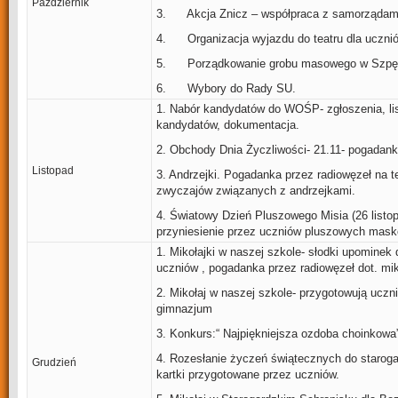
Październik
3. Akcja Znicz – współpraca z samorządam
4. Organizacja wyjazdu do teatru dla uczni
5. Porządkowanie grobu masowego w Szpę
6. Wybory do Rady SU.
1. Nabór kandydatów do WOŚP- zgłoszenia, li
kandydatów, dokumentacja.
2. Obchody Dnia Życzliwości- 21.11- pogadank
Listopad
3. Andrzejki. Pogadanka przez radiowęzeł na 
zwyczajów związanych z andrzejkami.
4. Światowy Dzień Pluszowego Misia (26 listop
przyniesienie przez uczniów pluszowych mask
1. Mikołajki w naszej szkole- słodki upominek
uczniów , pogadanka przez radiowęzeł dot. mik
2. Mikołaj w naszej szkole- przygotowują uczn
gimnazjum
3. Konkurs:“ Najpiękniejsza ozdoba choinkowa”
4. Rozesłanie życzeń świątecznych do staroga
Grudzień
kartki przygotowane przez uczniów.