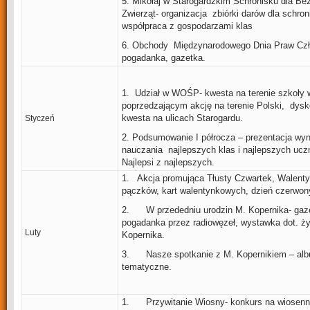
5. Mikołaj w Starogardzkim Schronisku dla B
Zwierząt- organizacja zbiórki darów dla schron
współpraca z gospodarzami klas
6. Obchody Międzynarodowego Dnia Praw Czło
pogadanka, gazetka.
1. Udział w WOŚP- kwesta na terenie szkoły 
poprzedzającym akcję na terenie Polski, dysk
kwesta na ulicach Starogardu.
Styczeń
2. Podsumowanie I półrocza – prezentacja wy
nauczania najlepszych klas i najlepszych ucz
Najlepsi z najlepszych.
1. Akcja promująca Tłusty Czwartek, Walenty
pączków, kart walentynkowych, dzień czerwon
2. W przededniu urodzin M. Kopernika- gaz
pogadanka przez radiowęzeł, wystawka dot. ży
Luty
Kopernika.
3. Nasze spotkanie z M. Kopernikiem – al
tematyczne.
1. Przywitanie Wiosny- konkurs na wiosenne