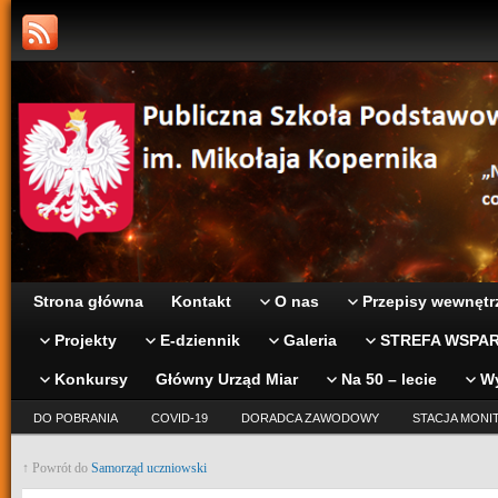
Strona główna
Kontakt
O nas
Przepisy wewnętr
Projekty
E-dziennik
Galeria
STREFA WSPAR
Konkursy
Główny Urząd Miar
Na 50 – lecie
W
DO POBRANIA
COVID-19
DORADCA ZAWODOWY
STACJA MONI
↑ Powrót do
Samorząd uczniowski