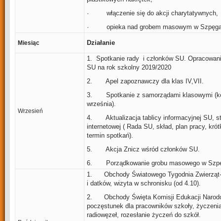
· włączenie się do akcji charytatywnych,
· opieka nad grobem masowym w Szpęg
Działanie
Miesiąc
1. Spotkanie rady i członków SU. Opracowani
SU na rok szkolny 2019/2020
2. Apel zapoznawczy dla klas IV,VII.
3. Spotkanie z samorządami klasowymi (k
września).
Wrzesień
4. Aktualizacja tablicy informacyjnej SU, s
internetowej ( Rada SU, skład, plan pracy, krót
termin spotkań).
5. Akcja Znicz wśród członków SU.
6. Porządkowanie grobu masowego w Szp
1. Obchody Światowego Tygodnia Zwierząt- 
i datków, wizyta w schronisku (od 4.10).
2. Obchody Święta Komisji Edukacji Narod
poczęstunek dla pracowników szkoły, życzeni
radiowęzeł, rozesłanie życzeń do szkół.