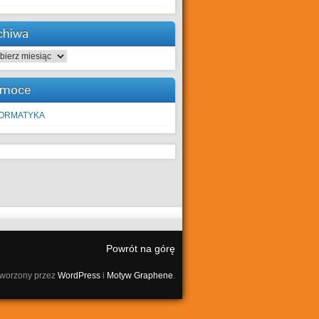
chiwa
hiwa
moce
FORMATYKA
Powrót na górę
tworzony przez
WordPress
i
Motyw Graphene
.