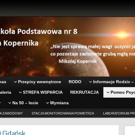
nas
Przepisy wewnętrzne
RODO
Informacje Rodzic –
aleria
STREFA WSPARCIA
REKRUTACJA
Pomoc Psyc
r
Na 50 – lecie
Wymiana
A ZAWODOWY
STACJA MONITOROWANIA POWIETRZA
LABORATORIUM PR
D Gdańsk