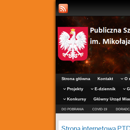
Strona główna
Kontakt
O 
Projekty
E-dziennik
G
Konkursy
Główny Urząd Mia
DO POBRANIA
COVID-19
DORADC
Strona internetowa PT