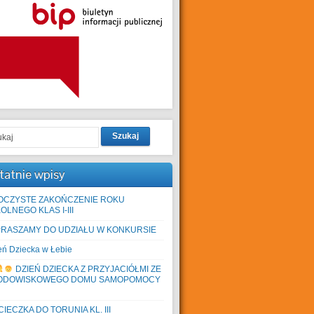
Szukaj
tatnie wpisy
OCZYSTE ZAKOŃCZENIE ROKU
OLNEGO KLAS I-III
PRASZAMY DO UDZIAŁU W KONKURSIE
eń Dziecka w Łebie
DZIEŃ DZIECKA Z PRZYJACIÓŁMI ZE
ODOWISKOWEGO DOMU SAMOPOMOCY
IECZKA DO TORUNIA KL. III