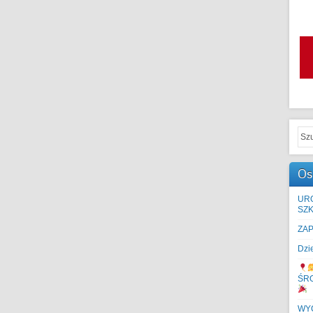
Os
UR
SZK
ZA
Dzi
ŚR
WYC