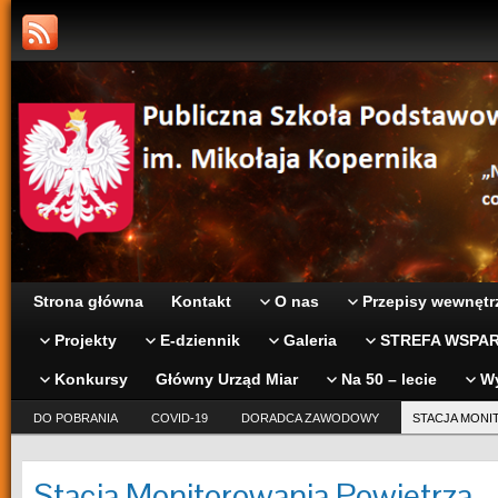
Strona główna
Kontakt
O nas
Przepisy wewnętr
Projekty
E-dziennik
Galeria
STREFA WSPAR
Konkursy
Główny Urząd Miar
Na 50 – lecie
W
DO POBRANIA
COVID-19
DORADCA ZAWODOWY
STACJA MONI
Stacja Monitorowania Powietrza