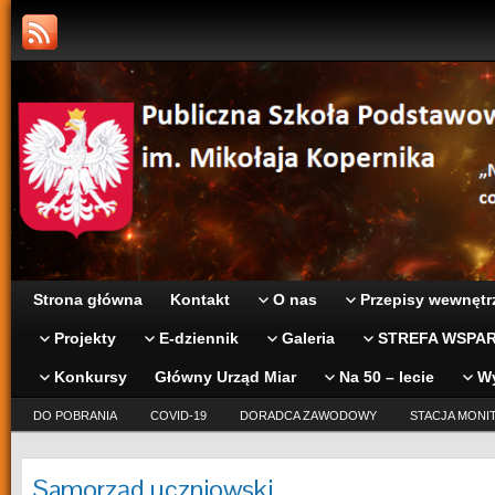
Strona główna
Kontakt
O nas
Przepisy wewnętr
Projekty
E-dziennik
Galeria
STREFA WSPAR
Konkursy
Główny Urząd Miar
Na 50 – lecie
W
DO POBRANIA
COVID-19
DORADCA ZAWODOWY
STACJA MONI
Samorząd uczniowski