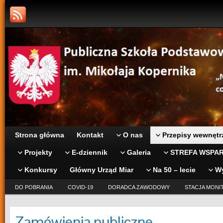
Strona główna
Kontakt
O nas
Przepisy wewnętr
Projekty
E-dziennik
Galeria
STREFA WSPAR
Konkursy
Główny Urząd Miar
Na 50 – lecie
W
DO POBRANIA
COVID-19
DORADCA ZAWODOWY
STACJA MONI
Zamówienia publiczne