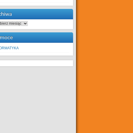
chiwa
hiwa
moce
FORMATYKA