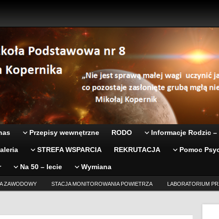
nas
Przepisy wewnętrzne
RODO
Informacje Rodzic –
aleria
STREFA WSPARCIA
REKRUTACJA
Pomoc Psyc
r
Na 50 – lecie
Wymiana
A ZAWODOWY
STACJA MONITOROWANIA POWIETRZA
LABORATORIUM PR