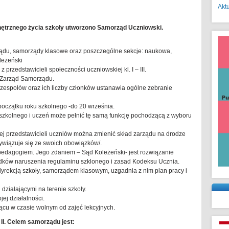
Akt
nętrznego życia szkoły utworzono Samorząd Uczniowski.
ądu, samorządy klasowe oraz poszczególne sekcje: naukowa,
leżeński
przedstawicieli społeczności uczniowskiej kl. I – III.
 Zarząd Samorządu.
 zespołów oraz ich liczby członków ustanawia ogólne zebranie
oczątku roku szkolnego -do 20 września.
 szkolnego i uczeń może pełnić tę samą funkcję pochodzącą z wyboru
ej przedstawicieli uczniów można zmienić skład zarządu na drodze
ywiązuje się ze swoich obowiązków/.
edagogiem. Jego zdaniem – Sąd Koleżeński- jest rozwiązanie
adków naruszenia regulaminu szklonego i zasad Kodeksu Ucznia.
yrekcją szkoły, samorządem klasowym, uzgadnia z nim plan pracy i
działającymi na terenie szkoły.
ej działalności.
-ącu w czasie wolnym od zajęć lekcyjnych.
II. Celem samorządu jest: