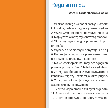
Regulamin SU
I. W celu zorganizowania wew
1. W skład którego wchodzi Zarząd Samorz
kulturalna, redakcyjna, porządkowa, sąd ko
2. Wyżej wymienione zespoły utworzone są z 
3. Najwyższą władzę wykonawczą stanowi
4. Strukturę organizacyjną poszczególnych
członków.
5. Wybory do Samorządu odbywają się na p
6. Kadencja zarządu trwa przez okres roku
nie dłużej niż przez dwie kadencje.
7. Na wniosek opiekuna, rady pedagogiczn
ponownych wyborów . / Jeżeli zarząd nie w
8. Zarząd współpracuje z wychowawcami, p
konfliktów między uczniami, a także przyp
9. Zarząd współpracuje z wychowawcami, d
ważniejsze przedsięwzięcia.
10. Zarząd współpracuje z innymi organami 
11. Samorząd informuje ogół uczniów o swoj
12. Zebrania odbywają się cztery razy w m