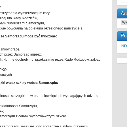
ń,
Ar
wstrzymania wymierzonej im kary,
znej lub Rady Rodziców,
Arc
unami funduszami Samorządu,
rawie powołania na opiekuna określonego nauczyciela.
Po
sze Samorządu mogą być tworzone:
IN
czniów pracę,
ch przez Samorząd imprez,
h, 4. inne dochody np. przekazanie przez Radę Rodziców, zakład
 PKO,
nsowych.
ązki władz szkoły wobec Samorządu:
łalności, szczególnie w przedsięwzięciach wymagających udziału
działalności Samorządu,
ów,
Samorządu z celami wychowawczymi szkoły,
 samorządu, jeżeli jest ono sprzeczne z aktami prawnymi ,