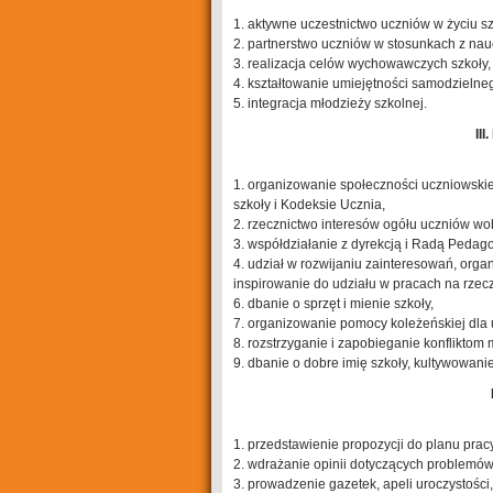
1. aktywne uczestnictwo uczniów w życiu 
2. partnerstwo uczniów w stosunkach z na
3. realizacja celów wychowawczych szkoły,
4. kształtowanie umiejętności samodzielne
5. integracja młodzieży szkolnej.
II
1. organizowanie społeczności uczniowski
szkoły i Kodeksie Ucznia,
2. rzecznictwo interesów ogółu uczniów wo
3. współdziałanie z dyrekcją i Radą Pedago
4. udział w rozwijaniu zainteresowań, orga
inspirowanie do udziału w pracach na rzec
6. dbanie o sprzęt i mienie szkoły,
7. organizowanie pomocy koleżeńskiej dla 
8. rozstrzyganie i zapobieganie konfliktom
9. dbanie o dobre imię szkoły, kultywowanie 
1. przedstawienie propozycji do planu pracy
2. wdrażanie opinii dotyczących problemó
3. prowadzenie gazetek, apeli uroczystości,