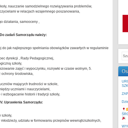
szkoły, nauczanie samodzielnego rozwiązywania problemów,
uczycielami w relacjach wzajemnego poszanowania,
go działania, samooceny ,
I. Do zadań Samorządu należy:
ej do jak najlepszego spełniania obowiązków zawartych w regulaminie
bec dyrekcji , Rady Pedagogicznej,
giczną szkoły,
nizowanie zajęć i wypoczynku, rozrywki w czasie wolnym, 5.
Os
z ochrony środowiska,
UR
uczniów mających trudności w szkole,
SZK
 między uczniami i nauczycielami,
ZA
i wzbogacanie historii i tradycji szkoły,
Dzi
IV. Uprawienia Samorządu:
ŚR
 szkoły,
w młodzieży, udziału w formowaniu przepisów wewnątrzszkolnych,
WYC