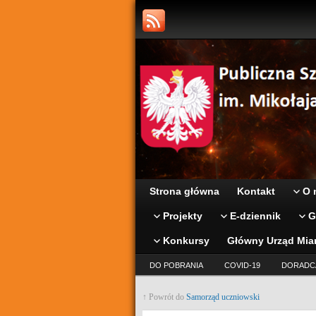
Strona główna
Kontakt
O 
Projekty
E-dziennik
G
Konkursy
Główny Urząd Mia
DO POBRANIA
COVID-19
DORADC
↑ Powrót do
Samorząd uczniowski