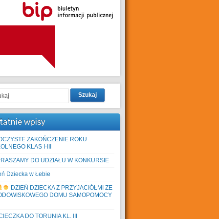
Szukaj
tatnie wpisy
OCZYSTE ZAKOŃCZENIE ROKU
OLNEGO KLAS I-III
PRASZAMY DO UDZIAŁU W KONKURSIE
eń Dziecka w Łebie
DZIEŃ DZIECKA Z PRZYJACIÓŁMI ZE
ODOWISKOWEGO DOMU SAMOPOMOCY
IECZKA DO TORUNIA KL. III