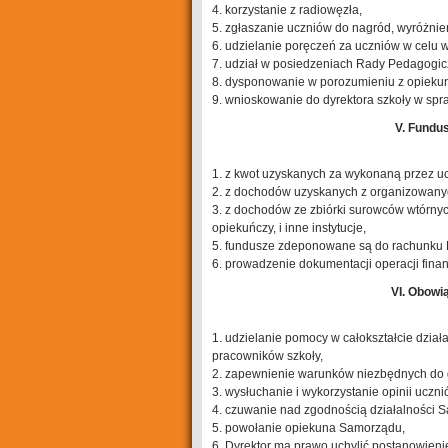
4. korzystanie z radiowęzła,
5. zgłaszanie uczniów do nagród, wyróżnie
6. udzielanie poręczeń za uczniów w celu 
7. udział w posiedzeniach Rady Pedagogic
8. dysponowanie w porozumieniu z opiek
9. wnioskowanie do dyrektora szkoły w sp
V. Fundu
1. z kwot uzyskanych za wykonaną przez u
2. z dochodów uzyskanych z organizowany
3. z dochodów ze zbiórki surowców wtórnyc
opiekuńczy, i inne instytucje,
5. fundusze zdeponowane są do rachunku
6. prowadzenie dokumentacji operacji fina
VI. Obowi
1. udzielanie pomocy w całokształcie dzia
pracowników szkoły,
2. zapewnienie warunków niezbędnych do 
3. wysłuchanie i wykorzystanie opinii uczni
4. czuwanie nad zgodnością działalności 
5. powołanie opiekuna Samorządu,
6. Dyrektor ma prawo uchylić postanowienie