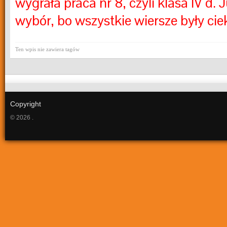
wygrała praca nr 8, czyli klasa IV d. 
wybór, bo wszystkie wiersze były ci
Ten wpis nie zawiera tagów
Copyright
© 2026 .