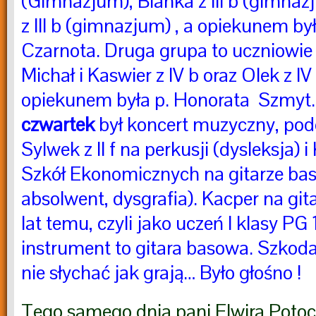
(Gimnazjum), Bianka z III b (gimnaz
z III b (gimnazjum) , a opiekunem by
Czarnota. Druga grupa to uczniowie k
Michał i Kaswier z IV b oraz Olek z IV 
opiekunem była p. Honorata Szmyt
czwartek
był koncert muzyczny, podc
Sylwek z II f na perkusji (dysleksja) 
Szkół Ekonomicznych na gitarze ba
absolwent, dysgrafia). Kacper na git
lat temu, czyli jako uczeń I klasy PG
instrument to gitara basowa. Szkoda
nie słychać jak grają… Było głośno !
Tego samego dnia pani Elwira Poto