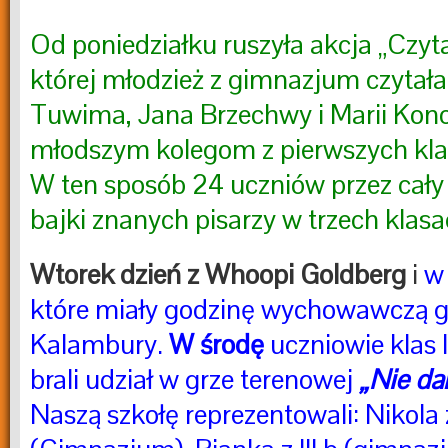
Od poniedziałku ruszyła akcja „Czy
której młodzież z gimnazjum czytała
Tuwima, Jana Brzechwy i Marii Kono
młodszym kolegom z pierwszych kl
W ten sposób 24 uczniów przez cały 
bajki znanych pisarzy w trzech klas
Wtorek dzień z Whoopi Goldberg
i
w 
które miały godzinę wychowawczą g
Kalambury.
W środę
uczniowie klas I
brali udział w grze terenowej
„Nie dam
Naszą szkołę reprezentowali: Nikola z 