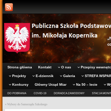
Strona główna
Kontakt
O nas
Przepisy wewnętr
Projekty
E-dziennik
Galeria
STREFA WSPAR
Konkursy
Główny Urząd Miar
Na 50 – lecie
W
DO POBRANIA
COVID-19
DORADCA ZAWODOWY
STACJA MONI
«
Wybory do Samorządu Szkolnego