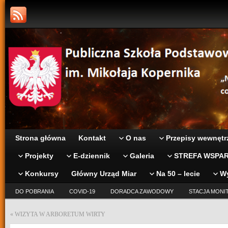
Strona główna
Kontakt
O nas
Przepisy wewnętr
Projekty
E-dziennik
Galeria
STREFA WSPAR
Konkursy
Główny Urząd Miar
Na 50 – lecie
W
DO POBRANIA
COVID-19
DORADCA ZAWODOWY
STACJA MONI
«
WIZYTA W ARBORETUM WIRTY