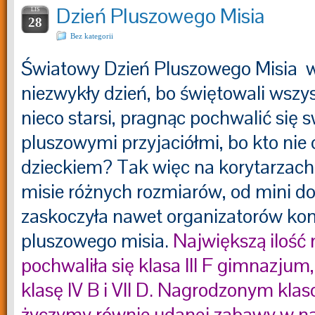
Dzień Pluszowego Misia
LIS
28
Bez kategorii
Światowy Dzień Pluszowego Misia w 
niezwykły dzień, bo świętowali wszyscy
nieco starsi, pragnąc pochwalić się 
pluszowymi przyjaciółmi, bo kto nie 
dzieckiem? Tak więc na korytarzach
misie różnych rozmiarów, od mini do 
zaskoczyła nawet organizatorów ko
pluszowego misia.
Największą ilość
pochwaliła się klasa III F gimnazjum
klasę IV B i VII D. Nagrodzonym kla
życzymy równie udanej zabawy w n