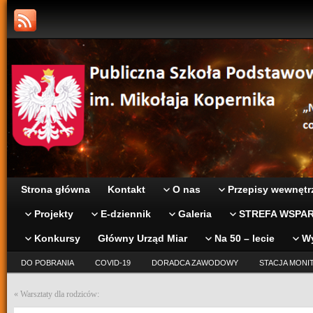
Strona główna
Kontakt
O nas
Przepisy wewnętr
Projekty
E-dziennik
Galeria
STREFA WSPAR
Konkursy
Główny Urząd Miar
Na 50 – lecie
W
DO POBRANIA
COVID-19
DORADCA ZAWODOWY
STACJA MONI
«
Warsztaty dla rodziców: