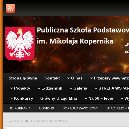
Strona główna
Kontakt
O nas
Przepisy wewnętr
Projekty
E-dziennik
Galeria
STREFA WSPAR
Konkursy
Główny Urząd Miar
Na 50 – lecie
W
DO POBRANIA
COVID-19
DORADCA ZAWODOWY
STACJA MONI
«
WIELKI SUKCES NASZYCH UCZENNIC