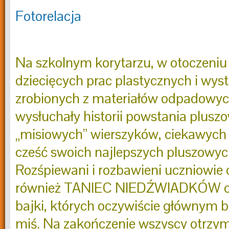
Fotorelacja
Na szkolnym korytarzu, w otoczeniu 
dziecięcych prac plastycznych i wy
zrobionych z materiałów odpadowych
wysłuchały historii powstania plusz
„misiowych” wierszyków, ciekawych
cześć swoich najlepszych pluszowych
Rozśpiewani i rozbawieni uczniowie 
również TANIEC NIEDŹWIADKÓW ora
bajki, których oczywiście głównym 
miś. Na zakończenie wszyscy otrzym