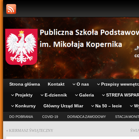
Strona główna
Kontakt
O nas
Przepisy wewnętr
Projekty
E-dziennik
Galeria
STREFA WSPAR
Konkursy
Główny Urząd Miar
Na 50 – lecie
W
DO POBRANIA
COVID-19
DORADCA ZAWODOWY
STACJA MONI
«
KIERMASZ ŚWIĄTECZNY
ŚWI