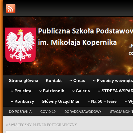
Strona główna
Kontakt
O nas
Przepisy wewnętr
Projekty
E-dziennik
Galeria
STREFA WSPAR
Konkursy
Główny Urząd Miar
Na 50 – lecie
W
DO POBRANIA
COVID-19
DORADCA ZAWODOWY
STACJA MONI
«
ŚWIĄTECZNY PLENER FOTOGRAFICZNY