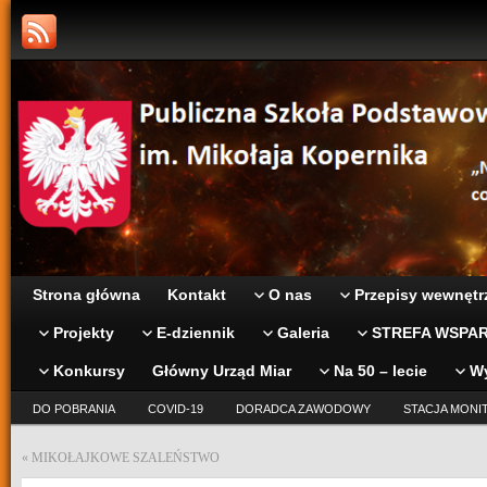
Strona główna
Kontakt
O nas
Przepisy wewnętr
Projekty
E-dziennik
Galeria
STREFA WSPAR
Konkursy
Główny Urząd Miar
Na 50 – lecie
W
DO POBRANIA
COVID-19
DORADCA ZAWODOWY
STACJA MONI
«
MIKOŁAJKOWE SZALEŃSTWO