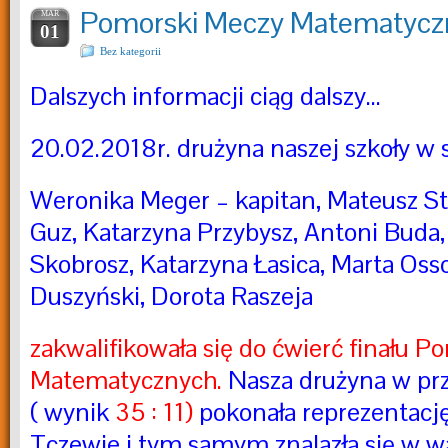
Pomorski Meczy Matematycz
MAR
01
Bez kategorii
Dalszych informacji ciąg dalszy…
20.02.2018r. drużyna naszej szkoły w s
Weronika Meger – kapitan, Mateusz Str
Guz, Katarzyna Przybysz, Antoni Buda
Skobrosz, Katarzyna Łasica, Marta Os
Duszyński, Dorota Raszeja
zakwalifikowała się do ćwierć finału 
Matematycznych.
Nasza drużyna w pr
( wynik
35 : 11)
pokonała reprezentacj
Tczewie i tym samym znalazła się w w