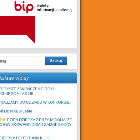
Szukaj
tatnie wpisy
OCZYSTE ZAKOŃCZENIE ROKU
OLNEGO KLAS I-III
PRASZAMY DO UDZIAŁU W KONKURSIE
eń Dziecka w Łebie
DZIEŃ DZIECKA Z PRZYJACIÓŁMI ZE
ODOWISKOWEGO DOMU SAMOPOMOCY
IECZKA DO TORUNIA KL. III