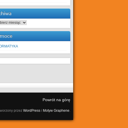
chiwa
hiwa
moce
FORMATYKA
Powrót na górę
tworzony przez
WordPress
i
Motyw Graphene
.