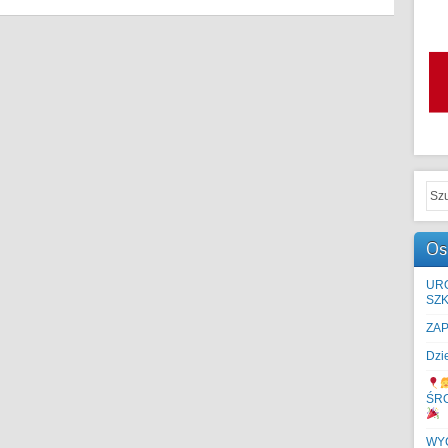
Os
UR
SZK
ZA
Dzi
ŚR
WYC