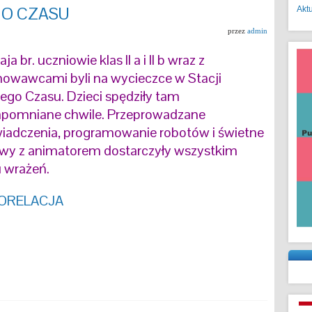
O CZASU
Akt
przez
admin
ja br. uczniowie klas II a i II b wraz z
owawcami byli na wycieczce w Stacji
ego Czasu. Dzieci spędziły tam
apomniane chwile. Przeprowadzane
iadczenia, programowanie robotów i świetne
wy z animatorem dostarczyły wszystkim
u wrażeń.
ORELACJA