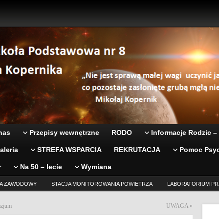
nas
Przepisy wewnętrzne
RODO
Informacje Rodzic –
aleria
STREFA WSPARCIA
REKRUTACJA
Pomoc Psyc
r
Na 50 – lecie
Wymiana
A ZAWODOWY
STACJA MONITOROWANIA POWIETRZA
LABORATORIUM PR
nazjum
UWAGA
»