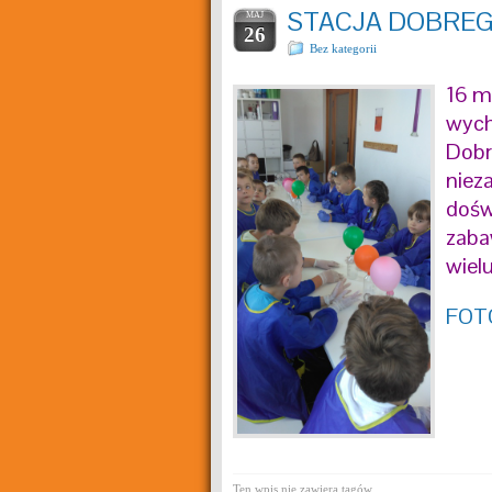
STACJA DOBREG
MAJ
26
Bez kategorii
16 ma
wych
Dobr
niez
dośw
zaba
wiel
FOT
Ten wpis nie zawiera tagów