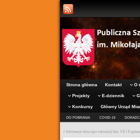
Strona główna
Kontakt
O 
Projekty
E-dziennik
G
Konkursy
Główny Urząd Mia
DO POBRANIA
COVID-19
DORADC
«
Informacje dotyczące rekrutacji klas VII i II gim