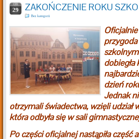
ZAKOŃCZENIE ROKU SZK
CZE
29
Bez kategorii
Oficjalni
przygoda 
szkolnym
dobiegła 
najbardzi
dzień rok
Jednak n
otrzymali świadectwa, wzięli udział 
która odbyła się w sali gimnastycznej
Po części oficjalnej nastąpiła część 