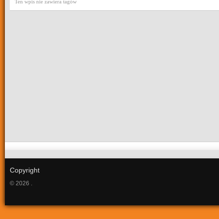
Ten wpis nie zawiera tagów
Copyright
© 2026 .