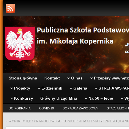
Strona główna
Kontakt
O nas
Przepisy wewnętr
Projekty
E-dziennik
Galeria
STREFA WSPAR
Konkursy
Główny Urząd Miar
Na 50 – lecie
W
DO POBRANIA
COVID-19
DORADCA ZAWODOWY
STACJA MONI
«
WYNIKI MIĘDZYNARODOWEGO KONKURSU MATEMATYCZNEGO „KANG