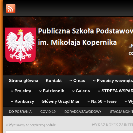
Strona główna
Kontakt
O nas
Przepisy wewnętr
Projekty
E-dziennik
Galeria
STREFA WSPAR
Konkursy
Główny Urząd Miar
Na 50 – lecie
W
DO POBRANIA
COVID-19
DORADCA ZAWODOWY
STACJA MONI
«
Wyruszamy w bezpieczną podróż
WYKAZ KÓŁEK ZAINTER