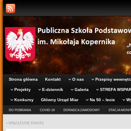
Strona główna
Kontakt
O nas
Przepisy wewnętr
Projekty
E-dziennik
Galeria
STREFA WSPAR
Konkursy
Główny Urząd Miar
Na 50 – lecie
W
DO POBRANIA
COVID-19
DORADCA ZAWODOWY
STACJA MONI
«
SPRZĄTANIE ŚWIATA