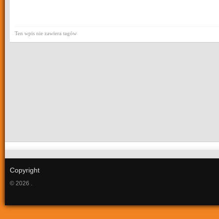
Ten wpis nie zawiera tagów
Copyright
© 2026 .