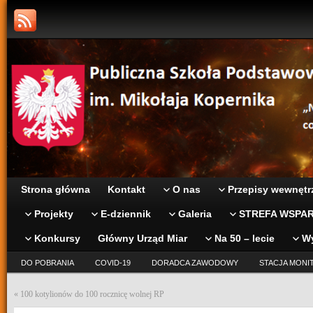
Strona główna
Kontakt
O nas
Przepisy wewnętr
Projekty
E-dziennik
Galeria
STREFA WSPAR
Konkursy
Główny Urząd Miar
Na 50 – lecie
W
DO POBRANIA
COVID-19
DORADCA ZAWODOWY
STACJA MONI
«
100 kotylionów do 100 rocznicę wolnej RP