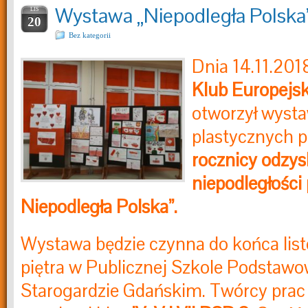
Wystawa „Niepodległa Polska
LIS
20
Bez kategorii
Dnia 14.11.201
Klub Europejsk
otworzył wyst
plastycznych 
rocznicy odzys
niepodległości
Niepodległa Polska”.
Wystawa będzie czynna do końca list
piętra w Publicznej Szkole Podstawo
Starogardzie Gdańskim. Twórcy prac