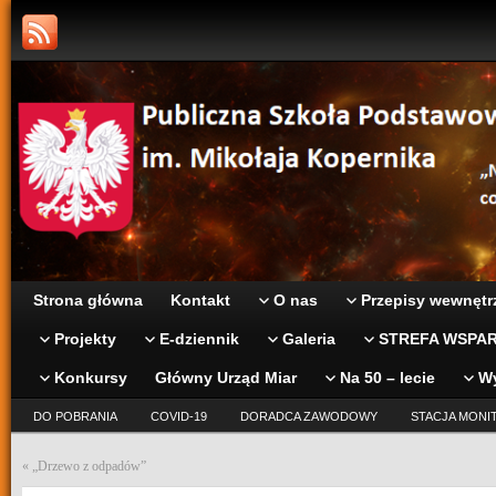
Strona główna
Kontakt
O nas
Przepisy wewnętr
Projekty
E-dziennik
Galeria
STREFA WSPAR
Konkursy
Główny Urząd Miar
Na 50 – lecie
W
DO POBRANIA
COVID-19
DORADCA ZAWODOWY
STACJA MONI
«
„Drzewo z odpadów”