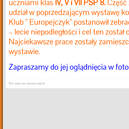
uczniami klas
IV, V i VII PSP 8.
Część z
udział w poprzedzającym wystawę ko
Klub ” Europejczyk” postanowił zebra
– lecie niepodległości i cel ten został 
Najciekawsze prace zostały zamiesz
wystawie.
Zapraszamy do jej oglądnięcia w fotog
Ten wpis nie zawiera tagów