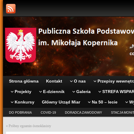
Strona główna
Kontakt
O nas
Przepisy wewnętr
Projekty
E-dziennik
Galeria
STREFA WSPAR
Konkursy
Główny Urząd Miar
Na 50 – lecie
W
DO POBRANIA
COVID-19
DORADCA ZAWODOWY
STACJA MONI
«
Próbny egzamin ósmoklasisty