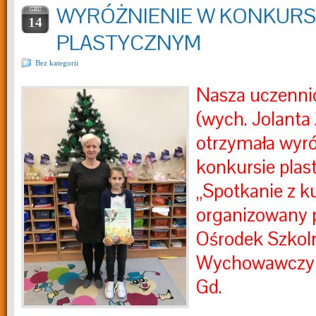
WYRÓŻNIENIE W KONKURS
GRU
14
PLASTYCZNYM
Bez kategorii
Nasza uczennica
(wych. Jolanta
otrzymała wyró
konkursie pla
„Spotkanie z k
organizowany p
Ośrodek Szkol
Wychowawczy 
Gd.