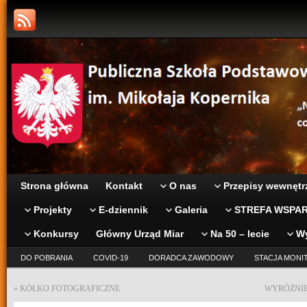
Strona główna
Kontakt
O nas
Przepisy wewnętr
Projekty
E-dziennik
Galeria
STREFA WSPAR
Konkursy
Główny Urząd Miar
Na 50 – lecie
W
DO POBRANIA
COVID-19
DORADCA ZAWODOWY
STACJA MONI
«
KÓŁKO FOTOGRAFICZNE
WYRÓŻNIE