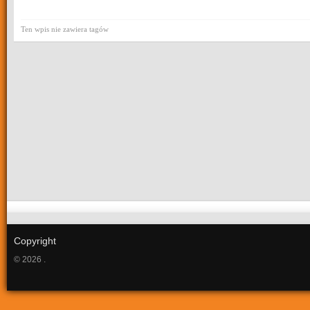
Ten wpis nie zawiera tagów
Copyright
© 2026 .