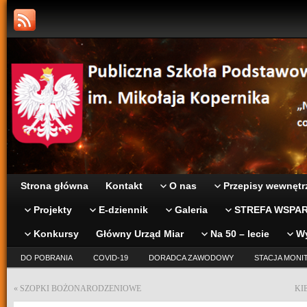
Strona główna
Kontakt
O nas
Przepisy wewnętr
Projekty
E-dziennik
Galeria
STREFA WSPAR
Konkursy
Główny Urząd Miar
Na 50 – lecie
W
DO POBRANIA
COVID-19
DORADCA ZAWODOWY
STACJA MONI
«
SZOPKI BOŻONARODZENIOWE
KI