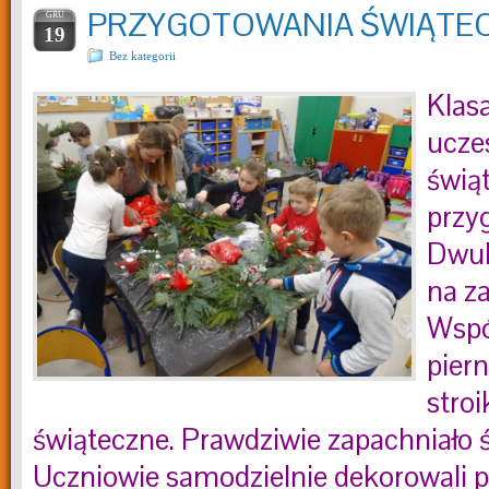
PRZYGOTOWANIA ŚWIĄTE
GRU
19
Bez kategorii
Klasa
ucze
świą
przy
Dwuk
na z
Wspól
piern
stroi
świąteczne. Prawdziwie zapachniało 
Uczniowie samodzielnie dekorowali pie