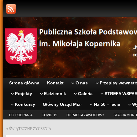
Strona główna
Kontakt
O nas
Przepisy wewnętr
Projekty
E-dziennik
Galeria
STREFA WSPAR
Konkursy
Główny Urząd Miar
Na 50 – lecie
W
DO POBRANIA
COVID-19
DORADCA ZAWODOWY
STACJA MONI
«
ŚWIĄTECZNE ŻYCZENIA