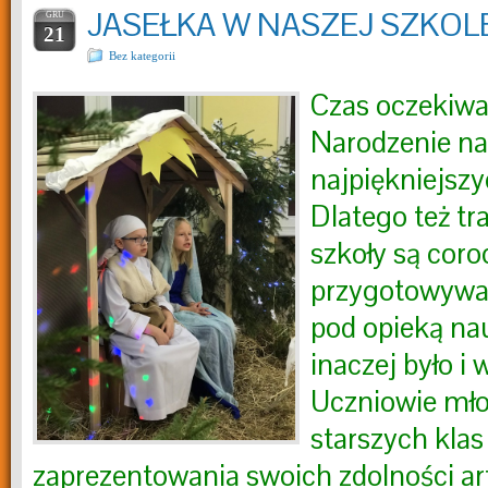
JASEŁKA W NASZEJ SZKOL
GRU
21
Bez kategorii
Czas oczekiwa
Narodzenie na
najpiękniejszy
Dlatego też tr
szkoły są coro
przygotowywa
pod opieką nau
inaczej było i
Uczniowie mło
starszych klas
zaprezentowania swoich zdolności ar