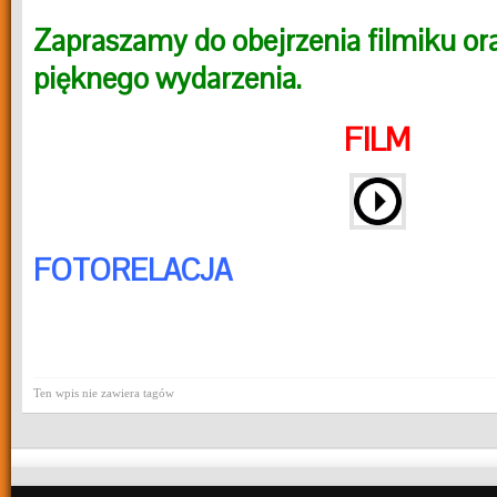
Zapraszamy do obejrzenia filmiku ora
pięknego wydarzenia.
F
ILM
FOTORELACJA
Ten wpis nie zawiera tagów