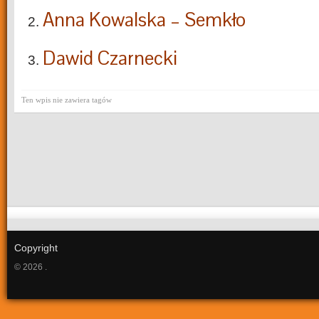
Anna Kowalska – Semkło
Dawid Czarnecki
Ten wpis nie zawiera tagów
Copyright
© 2026 .