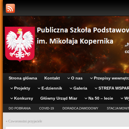
Strona główna
Kontakt
O nas
Przepisy wewnętr
Projekty
E-dziennik
Galeria
STREFA WSPAR
Konkursy
Główny Urząd Miar
Na 50 – lecie
W
DO POBRANIA
COVID-19
DORADCA ZAWODOWY
STACJA MONI
«
Czworonożni przyjaciele