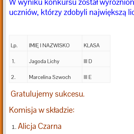
W wyniku konkursu został wyróżnion
uczniów, którzy zdobyli największą li
Lp.
IMIĘ I NAZWISKO
KLASA
1.
Jagoda Lichy
III D
2.
Marcelina Szwoch
III E
Gratulujemy sukcesu.
Komisja w składzie:
Alicja Czarna