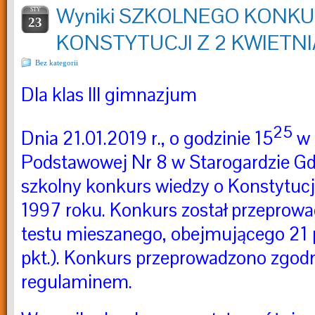
Wyniki SZKOLNEGO KONKU
STY
23
KONSTYTUCJI Z 2 KWIETNIA
Bez kategorii
Dla klas III gimnazjum
25
Dnia 21.01.2019 r., o godzinie 15
w 
Podstawowej Nr 8 w Starogardzie Gd.,
szkolny konkurs wiedzy o Konstytucji
1997 roku. Konkurs został przeprow
testu mieszanego, obejmującego 21 
pkt.). Konkurs przeprowadzono zgodn
regulaminem.