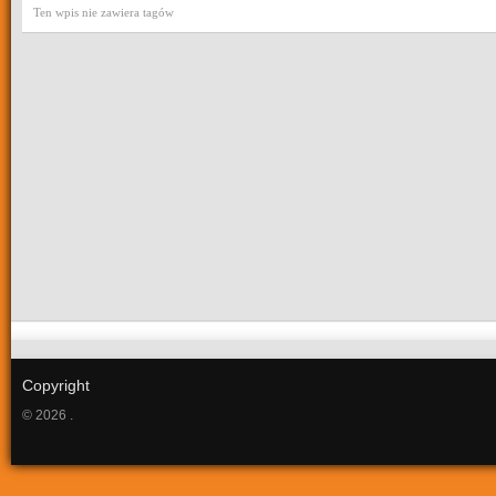
Ten wpis nie zawiera tagów
Copyright
© 2026 .