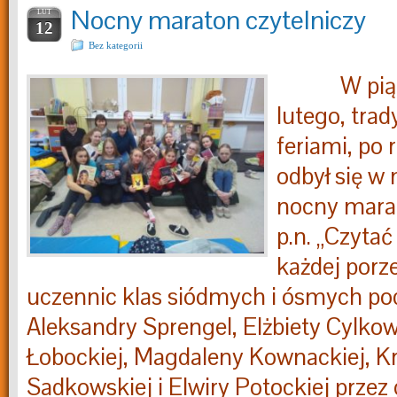
Nocny maraton czytelniczy
LUT
12
Bez kategorii
W piąt
lutego, trad
feriami, po 
odbył się w 
nocny marat
p.n. „Czyta
każdej porze
uczennic klas siódmych i ósmych pod
Aleksandry Sprengel, Elżbiety Cylkow
Łobockiej, Magdaleny Kownackiej, K
Sadkowskiej i Elwiry Potockiej przez 