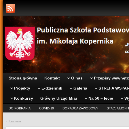
Strona główna
Kontakt
O nas
Przepisy wewnętr
Projekty
E-dziennik
Galeria
STREFA WSPAR
Konkursy
Główny Urząd Miar
Na 50 – lecie
W
DO POBRANIA
COVID-19
DORADCA ZAWODOWY
STACJA MONI
«
Kiermasz