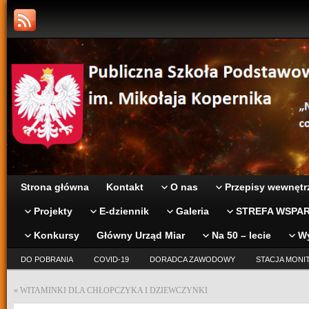
Strona główna
Kontakt
O nas
Przepisy wewnętr
Projekty
E-dziennik
Galeria
STREFA WSPAR
Konkursy
Główny Urząd Miar
Na 50 – lecie
W
DO POBRANIA
COVID-19
DORADCA ZAWODOWY
STACJA MONI
«
WITAMINKI DLA CHŁOPCZYKA I DZIEWCZYNKI