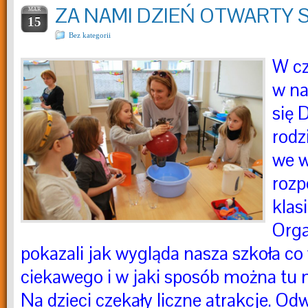
ZA NAMI DZIEŃ OTWARTY 
MAR
15
Bez kategorii
W cz
w na
się 
rodz
we w
rozp
klas
Orga
pokazali jak wygląda nasza szkoła co 
ciekawego i w jaki sposób można tu m
Na dzieci czekały liczne atrakcje. Odw