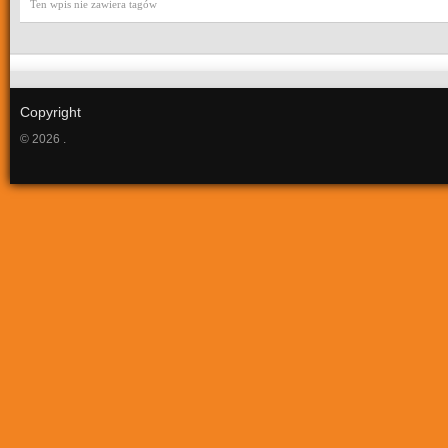
Ten wpis nie zawiera tagów
Copyright
© 2026 .