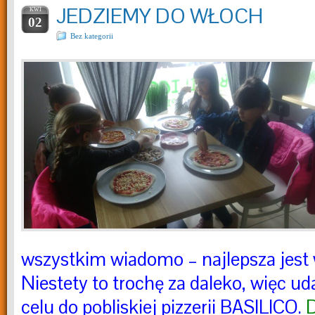
JEDZIEMY DO WŁOCH
KWI
02
Bez kategorii
wszystkim wiadomo – najlepsza jest
Niestety to trochę za daleko, więc u
celu do pobliskiej pizzerii BASILICO.
D