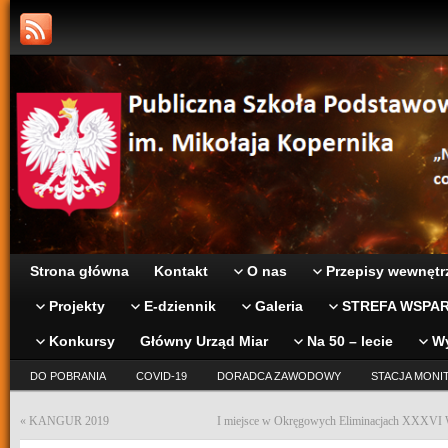
Strona główna
Kontakt
O nas
Przepisy wewnętr
Projekty
E-dziennik
Galeria
STREFA WSPAR
Konkursy
Główny Urząd Miar
Na 50 – lecie
W
DO POBRANIA
COVID-19
DORADCA ZAWODOWY
STACJA MONI
«
KANGUR 2019
I miejsce w Okręgowych Eliminacjach XXXVI 