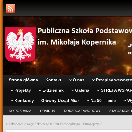
Strona główna
Kontakt
O nas
Przepisy wewnętr
Projekty
E-dziennik
Galeria
STREFA WSPAR
Konkursy
Główny Urząd Miar
Na 50 – lecie
W
DO POBRANIA
COVID-19
DORADCA ZAWODOWY
STACJA MONI
«
Zakończenie zajęć Szkolnego Klubu Europejskiego ” Europejczyk”