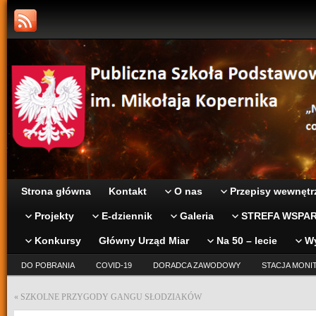
Strona główna
Kontakt
O nas
Przepisy wewnętr
Projekty
E-dziennik
Galeria
STREFA WSPAR
Konkursy
Główny Urząd Miar
Na 50 – lecie
W
DO POBRANIA
COVID-19
DORADCA ZAWODOWY
STACJA MONI
«
SZKOLNE PRZYGODY GANGU SŁODZIAKÓW