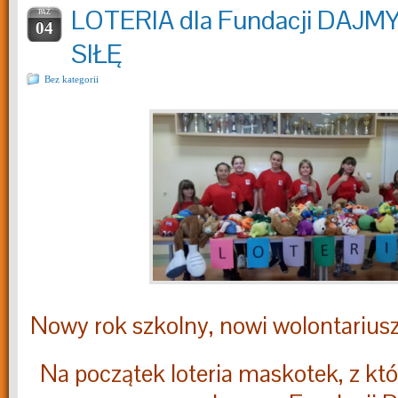
LOTERIA dla Fundacji DAJM
PAŹ
04
SIŁĘ
Bez kategorii
Nowy rok szkolny, nowi wolontariusz
Na początek loteria maskotek, z któr