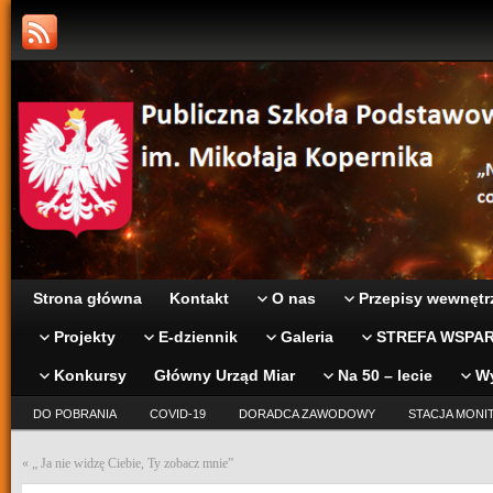
Strona główna
Kontakt
O nas
Przepisy wewnętr
Projekty
E-dziennik
Galeria
STREFA WSPAR
Konkursy
Główny Urząd Miar
Na 50 – lecie
W
DO POBRANIA
COVID-19
DORADCA ZAWODOWY
STACJA MONI
«
„ Ja nie widzę Ciebie, Ty zobacz mnie”