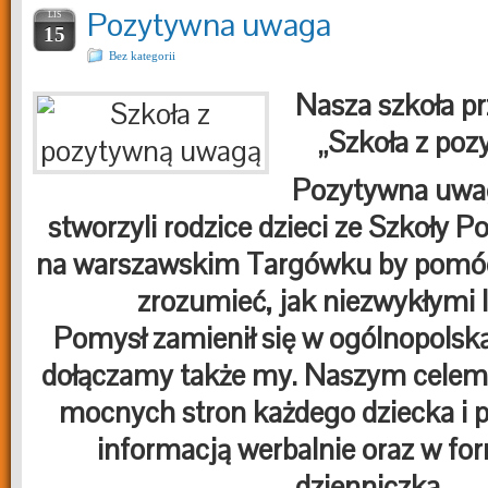
Pozytywna uwaga
LIS
15
Bez kategorii
Nasza szkoła prz
„Szkoła z poz
Pozytywna uwaga
stworzyli rodzice dzieci ze Szkoły 
na warszawskim Targówku by pomó
zrozumieć, jak niezwykłymi 
Pomysł zamienił się w ogólnopolską
dołączamy także my. Naszym celem 
mocnych stron każdego dziecka i po
informacją werbalnie oraz w fo
dzienniczka.