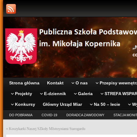
Strona główna
Kontakt
O nas
Przepisy wewnętr
Projekty
E-dziennik
Galeria
STREFA WSPAR
Konkursy
Główny Urząd Miar
Na 50 – lecie
W
DO POBRANIA
COVID-19
DORADCA ZAWODOWY
STACJA MONI
«
Koszykarki Naszej SZkoły MIstrzyniami Starogardu