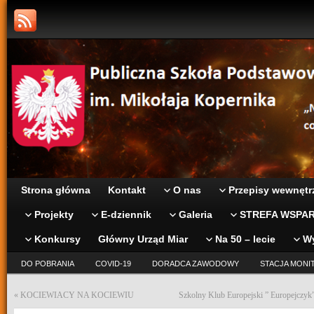
Strona główna
Kontakt
O nas
Przepisy wewnętr
Projekty
E-dziennik
Galeria
STREFA WSPAR
Konkursy
Główny Urząd Miar
Na 50 – lecie
W
DO POBRANIA
COVID-19
DORADCA ZAWODOWY
STACJA MONI
«
KOCIEWIACY NA KOCIEWIU
Szkolny Klub Europejski ” Europejczyk”