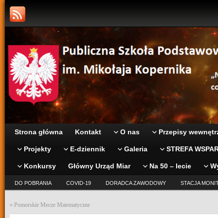
Strona główna
Kontakt
O nas
Przepisy wewnętr
Projekty
E-dziennik
Galeria
STREFA WSPAR
Konkursy
Główny Urząd Miar
Na 50 – lecie
W
DO POBRANIA
COVID-19
DORADCA ZAWODOWY
STACJA MONI
«
Pomorskie Mecze Matematyczne