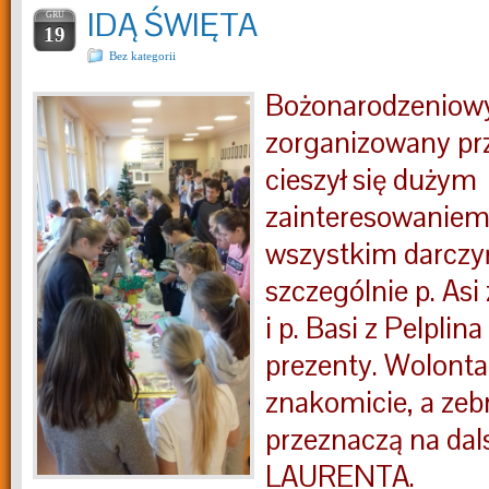
IDĄ ŚWIĘTA
GRU
19
Bez kategorii
Bożonarodzeniow
zorganizowany pr
cieszył się dużym
zainteresowaniem
wszystkim darczy
szczególnie p. Asi 
i p. Basi z Pelplin
prezenty. Wolontar
znakomicie, a zeb
przeznaczą na dal
LAURENTA.