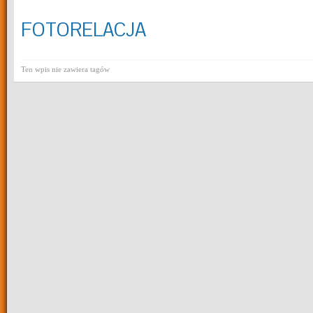
FOTORELACJA
Ten wpis nie zawiera tagów