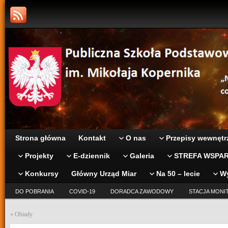
Strona główna
Kontakt
O nas
Przepisy wewnętr
Projekty
E-dziennik
Galeria
STREFA WSPAR
Konkursy
Główny Urząd Miar
Na 50 – lecie
W
DO POBRANIA
COVID-19
DORADCA ZAWODOWY
STACJA MONI
«
Obiady