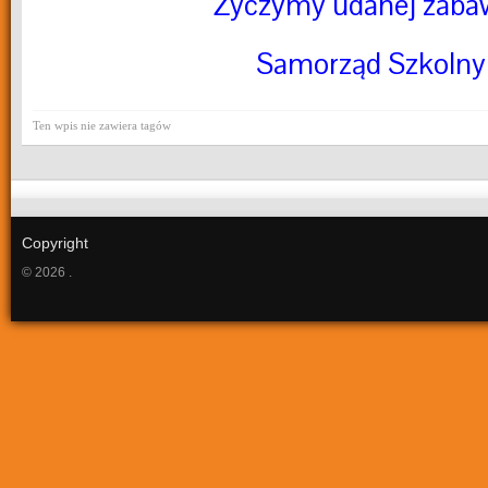
Życzymy udanej zabaw
Samorząd Szkolny
Ten wpis nie zawiera tagów
Copyright
© 2026 .