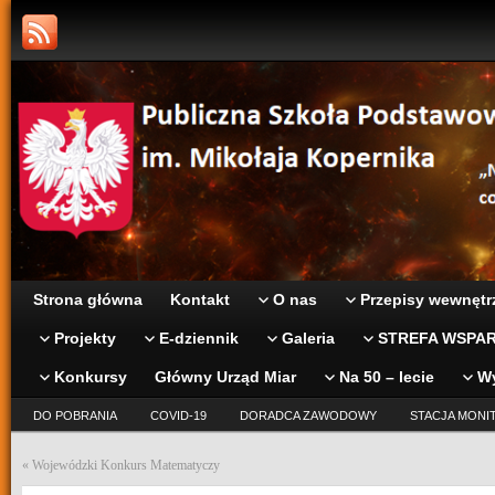
Strona główna
Kontakt
O nas
Przepisy wewnętr
Projekty
E-dziennik
Galeria
STREFA WSPAR
Konkursy
Główny Urząd Miar
Na 50 – lecie
W
DO POBRANIA
COVID-19
DORADCA ZAWODOWY
STACJA MONI
«
Wojewódzki Konkurs Matematyczy