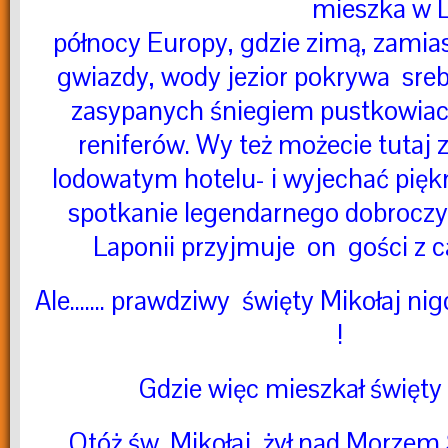
mieszka w La
północy Europy, gdzie zimą, zamias
gwiazdy, wody jezior pokrywa sreb
zasypanych śniegiem pustkowiac
reniferów. Wy też możecie tutaj
lodowatym hotelu- i wyjechać pię
spotkanie legendarnego dobroczy
Laponii przyjmuje on gości z c
Ale……. prawdziwy święty Mikołaj nig
!
Gdzie więc mieszkał święty
Otóż św. Mikołaj żył nad Morze