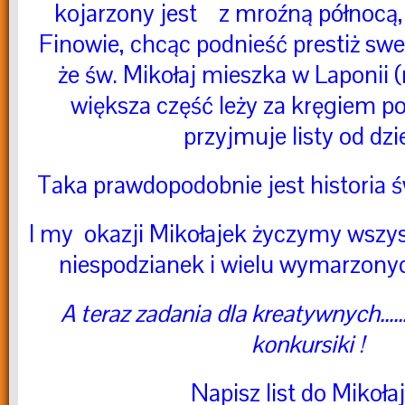
kojarzony jest z mroźną północą,
Finowie, chcąc podnieść prestiż sweg
że św. Mikołaj mieszka w Laponii (
większa część leży za kręgiem p
przyjmuje listy od dzie
Taka prawdopodobnie jest historia ś
I my okazji Mikołajek życzymy wszy
niespodzianek i wielu wymarzon
A teraz zadania dla kreatywnych…
konkursiki !
Napisz list do Mikołaj