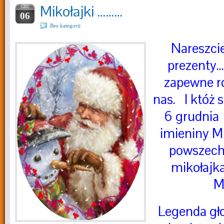
Mikołajki ………
GRU
06
Bez kategorii
Nareszcie
prezenty….
zapewne r
nas. I któż s
6 grudnia
imieniny Mi
powszech
mikołajk
M
Legenda gło