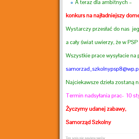
A teraz dla ambitnych –
konkurs na najładniejszy domek
Wystarczy przesłać do nas jeg
a cały świat uwierzy, że w PSP 
Wszystkie prace wysyłacie na 
samorzad_szkolnypsp8@wp.p
Najciekawsze dzieła zostaną 
Termin nadsyłania prac- 10 sty
Życzymy udanej zabawy,
Samorząd Szkolny
Ten wpis nie zawiera tagów