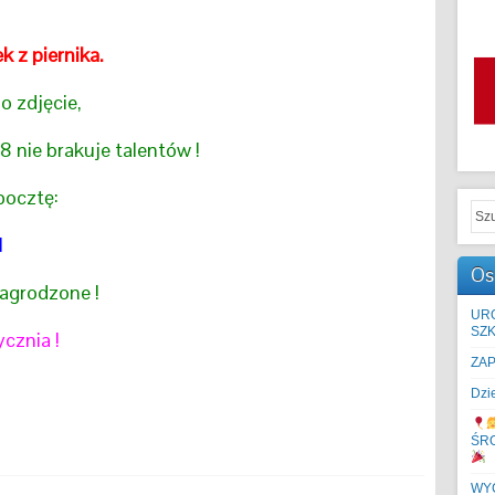
 z piernika.
o zdjęcie,
8 nie brakuje talentów !
pocztę:
l
Os
nagrodzone !
UR
SZK
cznia !
ZA
Dzi
ŚR
WYC