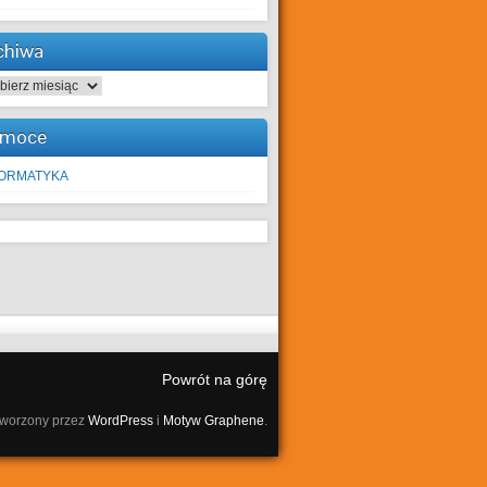
chiwa
hiwa
moce
FORMATYKA
Powrót na górę
tworzony przez
WordPress
i
Motyw Graphene
.