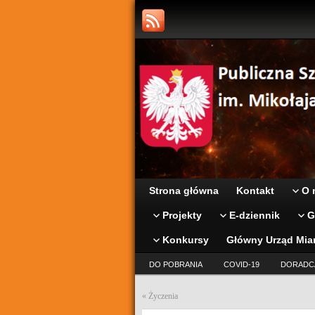
Strona główna
Kontakt
O 
Projekty
E-dziennik
G
Konkursy
Główny Urząd Mia
DO POBRANIA
COVID-19
DORADC
«
Życzenia