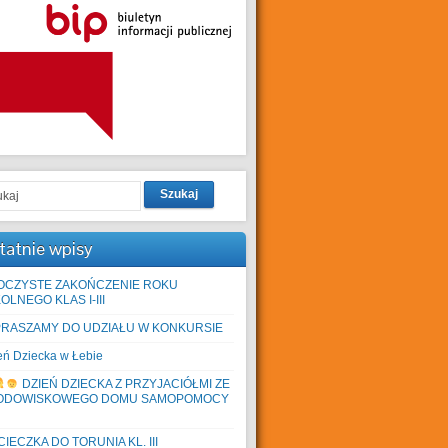
Szukaj
tatnie wpisy
OCZYSTE ZAKOŃCZENIE ROKU
OLNEGO KLAS I-III
PRASZAMY DO UDZIAŁU W KONKURSIE
eń Dziecka w Łebie
DZIEŃ DZIECKA Z PRZYJACIÓŁMI ZE
ODOWISKOWEGO DOMU SAMOPOMOCY
IECZKA DO TORUNIA KL. III