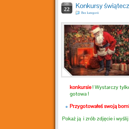
Konkursy świątec
GRU
22
Bez kategorii
konkursie
! Wystarczy tylk
gotowa !
Przygotowałeś swoją bom
Pokaż ją i zrób zdjęcie i wyślij