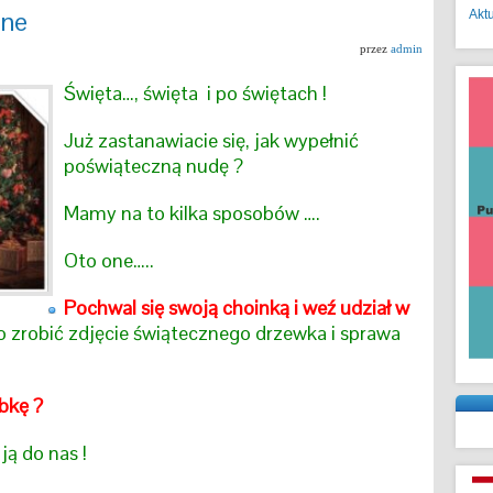
zne
Akt
przez
admin
Święta…, święta i po świętach !
Już zastanawiacie się, jak wypełnić
poświąteczną nudę ?
Mamy na to kilka sposobów ….
Oto one…..
Pochwal się swoją choinką i weź udział w
o zrobić zdjęcie świątecznego drzewka i sprawa
bkę ?
 ją do nas !