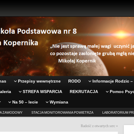
nas
Przepisy wewnętrzne
RODO
Informacje Rodzic –
aleria
STREFA WSPARCIA
REKRUTACJA
Pomoc Psyc
r
Na 50 – lecie
Wymiana
A ZAWODOWY
STACJA MONITOROWANIA POWIETRZA
LABORATORIUM PR
Radość z otwartych serc
»