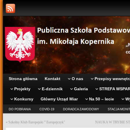
Strona główna
Kontakt
O nas
Przepisy wewnętr
Projekty
E-dziennik
Galeria
STREFA WSPAR
Konkursy
Główny Urząd Miar
Na 50 – lecie
W
DO POBRANIA
COVID-19
DORADCA ZAWODOWY
STACJA MONI
«
Szkolny Klub Europejski ” Europejczyk”
NAUKA W TRYBIE ST