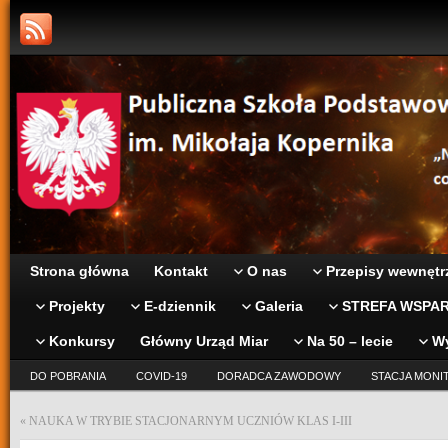
Strona główna
Kontakt
O nas
Przepisy wewnętr
Projekty
E-dziennik
Galeria
STREFA WSPAR
Konkursy
Główny Urząd Miar
Na 50 – lecie
W
DO POBRANIA
COVID-19
DORADCA ZAWODOWY
STACJA MONI
«
NAUKA W TRYBIE STACJONARNYM UCZNIÓW KLAS I-III