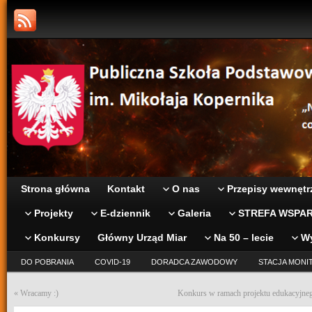
Strona główna
Kontakt
O nas
Przepisy wewnętr
Projekty
E-dziennik
Galeria
STREFA WSPAR
Konkursy
Główny Urząd Miar
Na 50 – lecie
W
DO POBRANIA
COVID-19
DORADCA ZAWODOWY
STACJA MONI
«
Wracamy :)
Konkurs w ramach projektu edukacyjneg