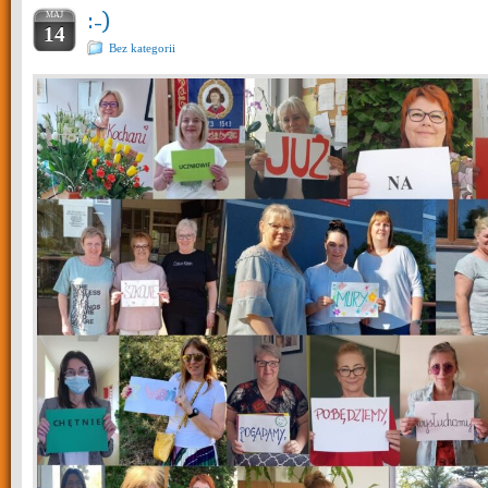
:-)
MAJ
14
Bez kategorii