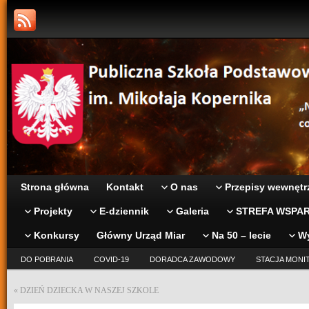
Strona główna
Kontakt
O nas
Przepisy wewnętr
Projekty
E-dziennik
Galeria
STREFA WSPAR
Konkursy
Główny Urząd Miar
Na 50 – lecie
W
DO POBRANIA
COVID-19
DORADCA ZAWODOWY
STACJA MONI
«
DZIEŃ DZIECKA W NASZEJ SZKOLE