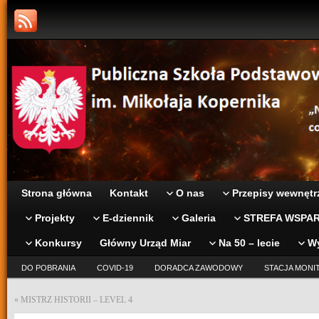
Strona główna
Kontakt
O nas
Przepisy wewnętr
Projekty
E-dziennik
Galeria
STREFA WSPAR
Konkursy
Główny Urząd Miar
Na 50 – lecie
W
DO POBRANIA
COVID-19
DORADCA ZAWODOWY
STACJA MONI
«
MISTRZ HISTORII – LEVEL 4