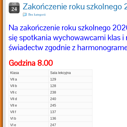
Zakończenie roku szkolnego
CZE
24
Bez kategorii
Na zakończenie roku szkolnego 20
się spotkania wychowawcami klas i 
świadectw zgodnie z harmonogram
Godzina 8.00
Klasa
Sala lekcyjna
VII a
129
VII b
128
VII c
238
VII d
240
VII e
245
VII f
137
VI b
136
VI e
247