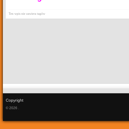
Ten wpis nie zawiera tagów
Copyright
© 2026 .