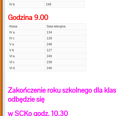
IV b
249
Godzina 9.00
Klasa
Sala lekcyjna
IV a
134
IV c
128
V a
248
V b
127
VI a
240
VI c
239
VI d
246
Zakończenie roku szkolnego dla kla
odbędzie się
w SCKo godz. 10.30