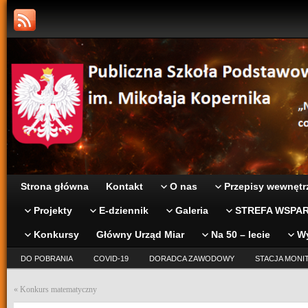
Strona główna
Kontakt
O nas
Przepisy wewnętr
Projekty
E-dziennik
Galeria
STREFA WSPAR
Konkursy
Główny Urząd Miar
Na 50 – lecie
W
DO POBRANIA
COVID-19
DORADCA ZAWODOWY
STACJA MONI
«
Konkurs matematyczny